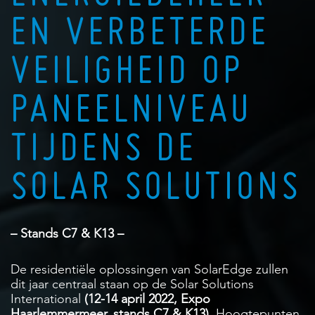
EN VERBETERDE
VEILIGHEID OP
PANEELNIVEAU
TIJDENS DE
SOLAR SOLUTIONS
– Stands C7 & K13 –
De residentiële oplossingen van SolarEdge zullen
dit jaar centraal staan op de Solar Solutions
International
(12-14 april 2022, Expo
Haarlemmermeer, stands C7 & K13).
Hoogtepunten