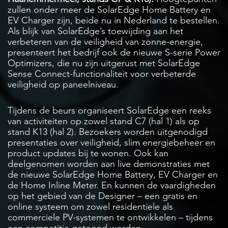
zullen onder meer de SolarEdge Home Battery en
EV Charger zijn, beide nu in Nederland te bestellen.
Als blijk van SolarEdge’s toewijding aan het
verbeteren van de veiligheid van zonne-energie,
presenteert het bedrijf ook de nieuwe S-serie Power
Optimizers, die nu zijn uitgerust met SolarEdge
Sense Connect-functionaliteit voor verbeterde
veiligheid op paneelniveau.
Tijdens de beurs organiseert SolarEdge een reeks
van activiteiten op zowel stand C7 (hal 1) als op
stand K13 (hal 2). Bezoekers worden uitgenodigd
presentaties over veiligheid, slim energiebeheer en
product updates bij te wonen. Ook kan
deelgenomen worden aan live demonstraties met
de nieuwe SolarEdge Home Battery, EV Charger en
de Home Inline Meter. En kunnen de vaardigheden
op het gebied van de Designer – een gratis en
online systeem om zowel residentiele als
commerciele PV-systemen te ontwikkelen – tijdens
een competitie getoond worden.