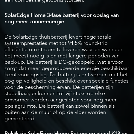
SolarEdge Home 3-fase batterij voor opslag van
nog meer zonne-energie
De SolarEdge thuisbatterij levert hoge totale
systeemprestaties met tot 94,5% round-trip
efficiëntie om stroom te leveren waar en wanneer
het meest nodig is en met langere perioden van
back-up. De batterij is DC-gekoppeld, wat ervoor
zorgt dat meer geproduceerde energie beschikbaar
komt voor opslag. De batterij is ontworpen met het
oog op veiligheid en beschikt over speciale functies
voor de bescherming ervan. De batterijen zijn
stapelbaar, er kunnen tot vijf stuks op elke
omvormer worden aangesloten voor nog meer
opslagruimte. De batterij kan zowel binnen als
buiten aan de muur of op de vloer worden
gemonteerd.
Bekijk de SolarEdge Home Battery op stand K13 en