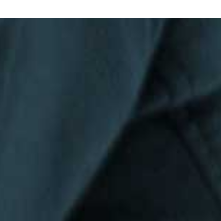
Privacy Policy
|
Terms & Conditions
©The Bespoke Group 2016 | Design by
Beanwave