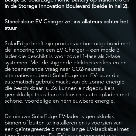
in de Storage Innovation Boulevard (beide in hal 2).
Stand-alone EV Charger zet installateurs achter het
stuur
SolarEdge heeft zijn productaanbod uitgebreid met
de lancering van een EV Charger – een mode 3
lader die geschikt is voor zowel 1-fase als 3-fase
systemen. Met de stijgende elektriciteitskosten en
de toenemende vraag naar CO2-neutrale
alternatieven, biedt SolarEdge een EV-lader die
automatisch gebruik maakt van de zonne-energie
die beschikbaar is. Zo kunnen eindgebruikers
gemakkelijk thuis hun elektrische auto opladen met
schone, voordelige en hernieuwbare energie.
De nieuwe SolarEdge EV-lader is gemakkelijk
binnen of buiten te installeren en is voorzien van
een geïntegreerde 6 meter lange EV-laadkabel met
type 2-connector. De EV-lader is eenvoudig te